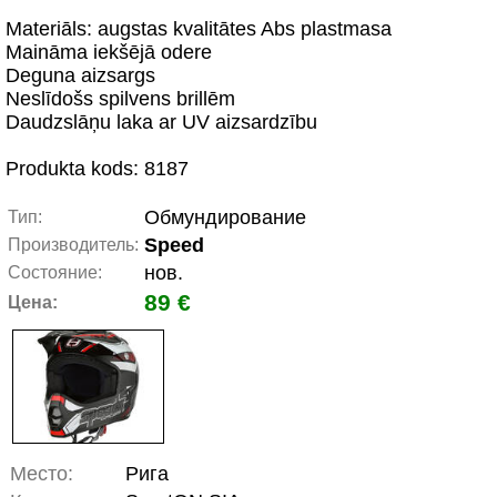
Materiāls: augstas kvalitātes Abs plastmasa
Maināma iekšējā odere
Deguna aizsargs
Neslīdošs spilvens brillēm
Daudzslāņu laka ar UV aizsardzību
Produkta kods: 8187
Обмундирование
Тип:
Speed
Производитель:
нов.
Состояние:
89 €
Цена:
Место:
Рига