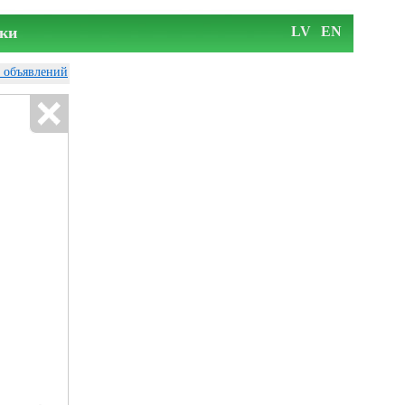
ки
LV
EN
у объявлений