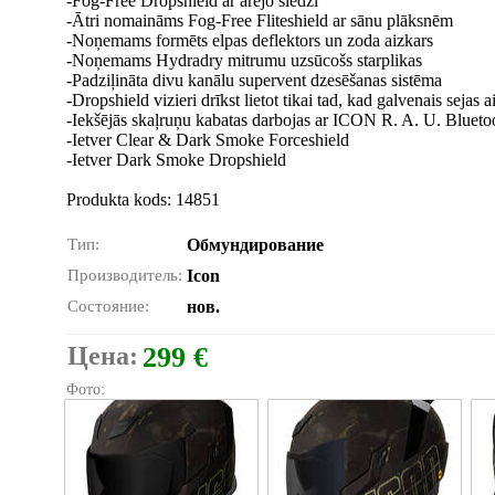
-Fog-Free Dropshield ar ārējo slēdzi
-Ātri nomaināms Fog-Free Fliteshield ar sānu plāksnēm
-Noņemams formēts elpas deflektors un zoda aizkars
-Noņemams Hydradry mitrumu uzsūcošs starplikas
-Padziļināta divu kanālu supervent dzesēšanas sistēma
-Dropshield vizieri drīkst lietot tikai tad, kad galvenais sejas a
-Iekšējās skaļruņu kabatas darbojas ar ICON R. A. U. Bluetoo
-Ietver Clear & Dark Smoke Forceshield
-Ietver Dark Smoke Dropshield
Produkta kods: 14851
Тип:
Обмундирование
Производитель:
Icon
Состояние:
нов.
Цена:
299 €
Фото: