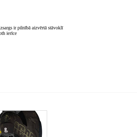
izsargs ir pilnībā aizvērtā stāvoklī
th ierīce