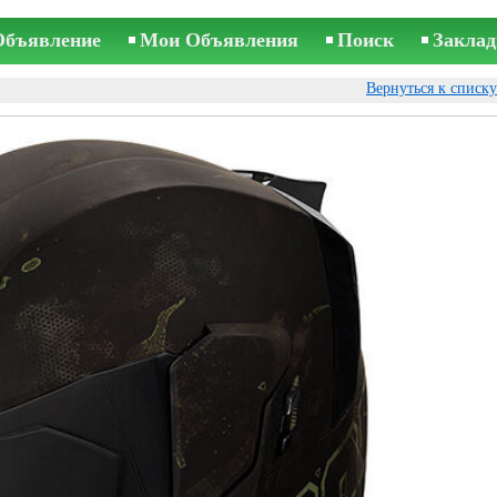
Объявление
Мои Объявления
Поиск
Заклад
Вернуться к списк