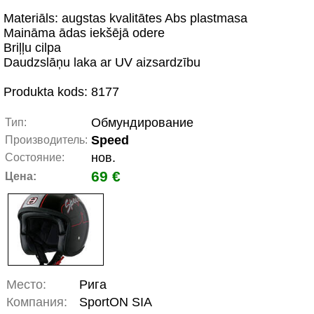
Materiāls: augstas kvalitātes Abs plastmasa
Maināma ādas iekšējā odere
Briļļu cilpa
Daudzslāņu laka ar UV aizsardzību
Produkta kods: 8177
Обмундирование
Тип:
Speed
Производитель:
нов.
Состояние:
69 €
Цена:
Место:
Рига
Компания:
SportON SIA