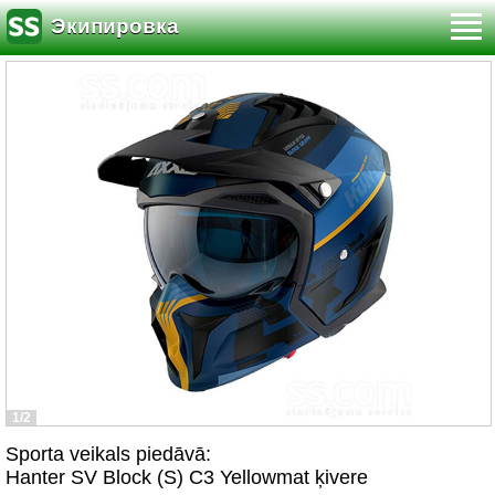
Экипировка
1/2
Sporta veikals piedāvā:
Hanter SV Block (S) C3 Yellowmat ķivere