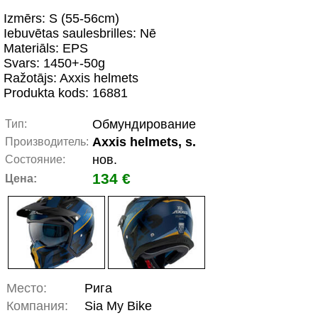
Izmērs: S (55-56cm)
Iebuvētas saulesbrilles: Nē
Materiāls: EPS
Svars: 1450+-50g
Ražotājs: Axxis helmets
Produkta kods: 16881
Обмундирование
Тип:
Axxis helmets, s.
Производитель:
нов.
Состояние:
134 €
Цена:
Место:
Рига
Компания:
Sia My Bike