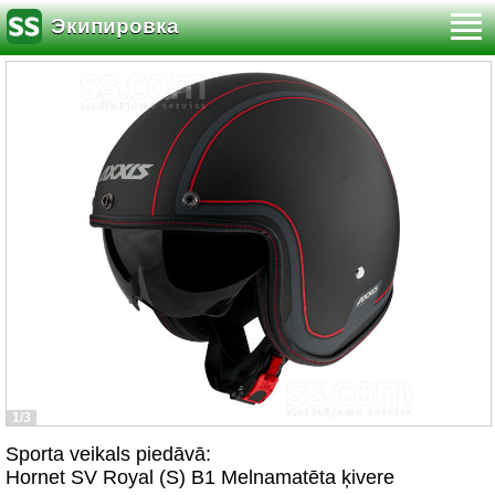
Экипировка
1/3
Sporta veikals piedāvā:
Hornet SV Royal (S) B1 Melnamatēta ķivere