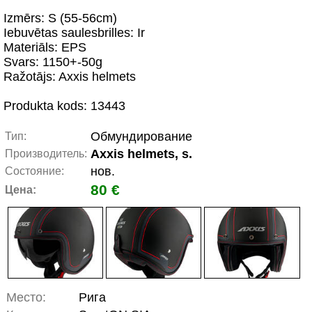
Izmērs: S (55-56cm)
Iebuvētas saulesbrilles: Ir
Materiāls: EPS
Svars: 1150+-50g
Ražotājs: Axxis helmets
Produkta kods: 13443
Обмундирование
Тип:
Axxis helmets, s.
Производитель:
нов.
Состояние:
80 €
Цена:
Место:
Рига