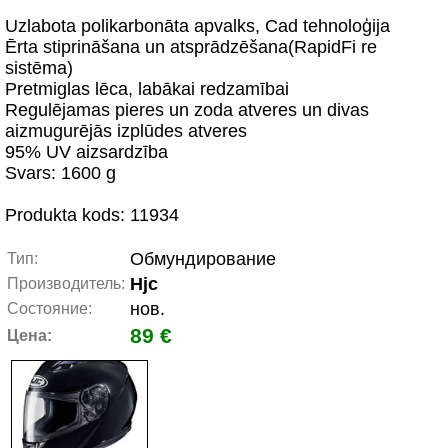
Uzlabota polikarbonāta apvalks, Cad tehnoloģija
Ērta stiprināšana un atsprādzēšana(RapidFi re
sistēma)
Pretmiglas lēca, labākai redzamībai
Regulējamas pieres un zoda atveres un divas
aizmugurējās izplūdes atveres
95% UV aizsardzība
Svars: 1600 g
Produkta kods: 11934
Обмундирование
Тип:
Hjc
Производитель:
нов.
Состояние:
89 €
Цена: