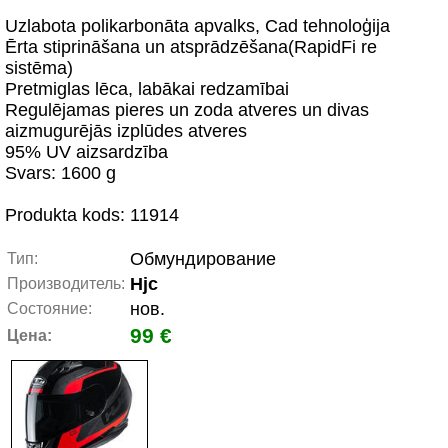
Uzlabota polikarbonāta apvalks, Cad tehnoloģija
Ērta stiprināšana un atsprādzēšana(RapidFi re
sistēma)
Pretmiglas lēca, labākai redzamībai
Regulējamas pieres un zoda atveres un divas
aizmugurējās izplūdes atveres
95% UV aizsardzība
Svars: 1600 g
Produkta kods: 11914
Обмундирование
Тип:
Hjc
Производитель:
нов.
Состояние:
99 €
Цена: