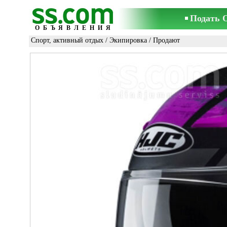
Подать 
ОБЪЯВЛЕНИЯ
Спорт, активный отдых
/
Экипировка
/ Продают