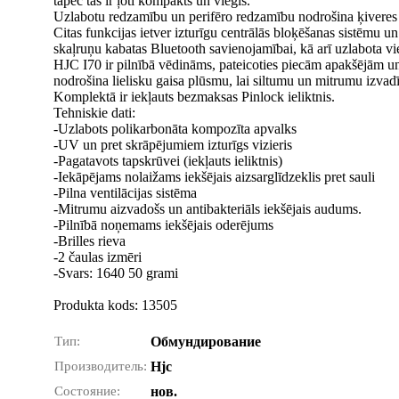
tāpēc tas ir ļoti kompakts un viegls.
Uzlabotu redzamību un perifēro redzamību nodrošina ķiveres p
Citas funkcijas ietver izturīgu centrālās bloķēšanas sistēmu un
skaļruņu kabatas Bluetooth savienojamībai, kā arī uzlabota vie
HJC I70 ir pilnībā vēdināms, pateicoties piecām apakšējām un
nodrošina lielisku gaisa plūsmu, lai siltumu un mitrumu izvad
Komplektā ir iekļauts bezmaksas Pinlock ieliktnis.
Tehniskie dati:
-Uzlabots polikarbonāta kompozīta apvalks
-UV un pret skrāpējumiem izturīgs vizieris
-Pagatavots tapskrūvei (iekļauts ieliktnis)
-Iekāpējams nolaižams iekšējais aizsarglīdzeklis pret sauli
-Pilna ventilācijas sistēma
-Mitrumu aizvadošs un antibakteriāls iekšējais audums.
-Pilnībā noņemams iekšējais oderējums
-Brilles rieva
-2 čaulas izmēri
-Svars: 1640 50 grami
Produkta kods: 13505
Тип:
Обмундирование
Производитель:
Hjc
Состояние:
нов.