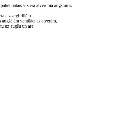
alielinātais viziera atvēruma augstums.
ta aizsargbrillēm.
 augšējām ventilācijas atverēm,
ītu uz augšu un ārā.