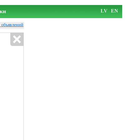
ки
LV
EN
у объявлений