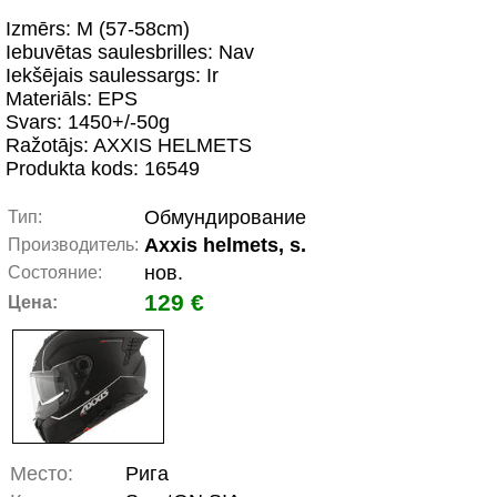
Izmērs: M (57-58cm)
Iebuvētas saulesbrilles: Nav
Iekšējais saulessargs: Ir
Materiāls: EPS
Svars: 1450+/-50g
Ražotājs: AXXIS HELMETS
Produkta kods: 16549
Обмундирование
Тип:
Axxis helmets, s.
Производитель:
нов.
Состояние:
129 €
Цена:
Место:
Рига