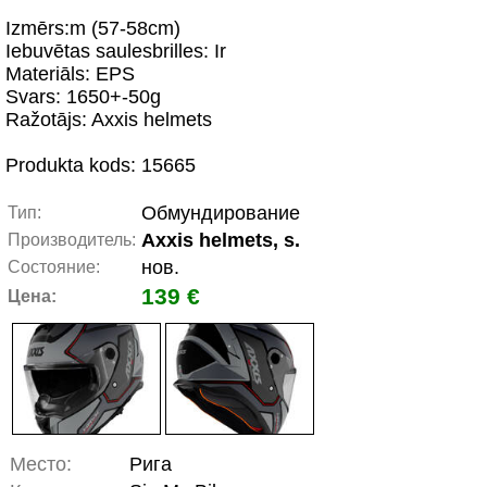
Izmērs:m (57-58cm)
Iebuvētas saulesbrilles: Ir
Materiāls: EPS
Svars: 1650+-50g
Ražotājs: Axxis helmets
Produkta kods: 15665
Обмундирование
Тип:
Axxis helmets, s.
Производитель:
нов.
Состояние:
139 €
Цена:
Место:
Рига