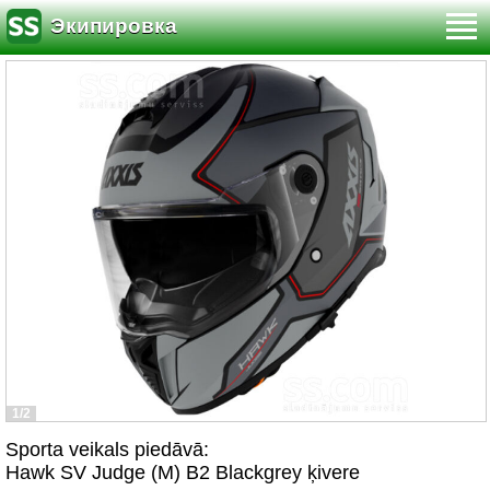
Экипировка
1/2
Sporta veikals piedāvā:
Hawk SV Judge (M) B2 Blackgrey ķivere