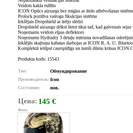
Nepārtraukta ventilācijas sistēma
Veidots kakla rullītis
ICON Optics aizsargs bez miglas ar ātrās atbrīvošanas sistē
Prolock pozitīva vairoga fiksācijas sistēma
Iekšējais Dropshield ar ārējo slēdzi
Dropshield aizsargu drīkst lietot tikai tad, kad galvenais sejas 
Noņemams veidots elpas deflektors
Noņemams Hydradry 3 detaļu mitruma novadīšanas oderēju
Iekšējās skaļruņu kabatas darbojas ar ICON R. A. U. Bluetoot
Komplektā ietilpst caurspīdīgs un tumši dūmu krāsas ICON O
Produkta kods: 15543
Тип:
Обмундирование
Производитель:
Icon
Состояние:
нов.
Цена:
145 €
Фото: