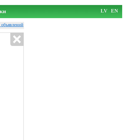
ки
LV
EN
у объявлений