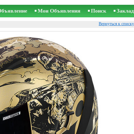
Объявление
Мои Объявления
Поиск
Заклад
Вернуться к списк