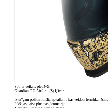
Sporta veikals piedāvā:
Guardian GD Airform (S) Ķivere
Izturīgam polikarbonāta apvalkam, kas veidots iesmidzināšan
Iekšējās gaisa plūsmas ģeometrija