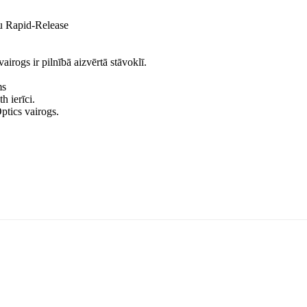
mu Rapid-Release
vairogs ir pilnībā aizvērtā stāvoklī.
ms
h ierīci.
ptics vairogs.