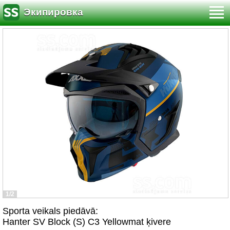
Экипировка
1/2
Sporta veikals piedāvā:
Hanter SV Block (S) C3 Yellowmat ķivere