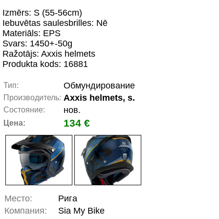
Izmērs: S (55-56cm)
Iebuvētas saulesbrilles: Nē
Materiāls: EPS
Svars: 1450+-50g
Ražotājs: Axxis helmets
Produkta kods: 16881
Обмундирование
Тип:
Axxis helmets, s.
Производитель:
нов.
Состояние:
134 €
Цена:
Место:
Рига
Компания:
Sia My Bike