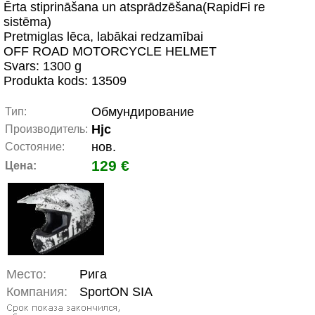
Ērta stiprināšana un atsprādzēšana(RapidFi re
sistēma)
Pretmiglas lēca, labākai redzamībai
OFF ROAD MOTORCYCLE HELMET
Svars: 1300 g
Produkta kods: 13509
Обмундирование
Тип:
Hjc
Производитель:
нов.
Состояние:
129 €
Цена:
Место:
Рига
Компания:
SportON SIA