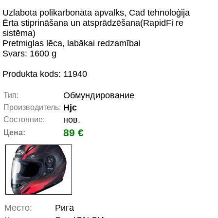
Uzlabota polikarbonāta apvalks, Cad tehnoloģija
Ērta stiprināšana un atsprādzēšana(RapidFi re
sistēma)
Pretmiglas lēca, labākai redzamībai
Svars: 1600 g
Produkta kods: 11940
Обмундирование
Тип:
Hjc
Производитель:
нов.
Состояние:
89 €
Цена:
Место:
Рига