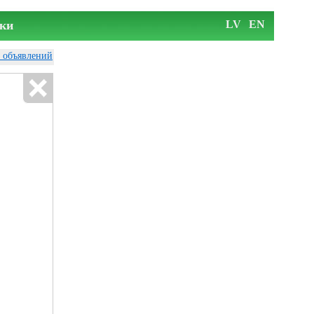
ки
LV
EN
у объявлений