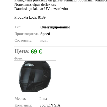
Pielāgojami priekšējie un galvas ventilatori optimālai ventilāci
Noņemams elpas deflektors
Daudzslāņu laka ar UV aizsardzību
Produkta kods: 8139
Тип:
Обмундирование
Производитель:
Speed
Состояние:
нов.
Цена:
69 €
Фото:
Место:
Рига
Компания:
SportON SIA