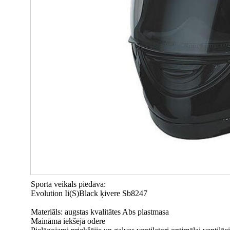
Sporta veikals piedāvā:
Evolution Ii(S)Black ķivere Sb8247
Materiāls: augstas kvalitātes Abs plastmasa
Maināma iekšējā odere