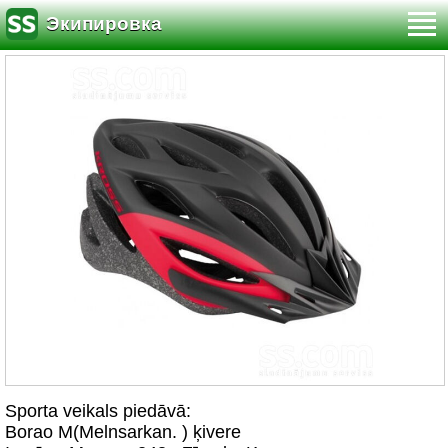
Экипировка
Sporta veikals piedāvā:
Borao M(Melnsarkan. ) ķivere