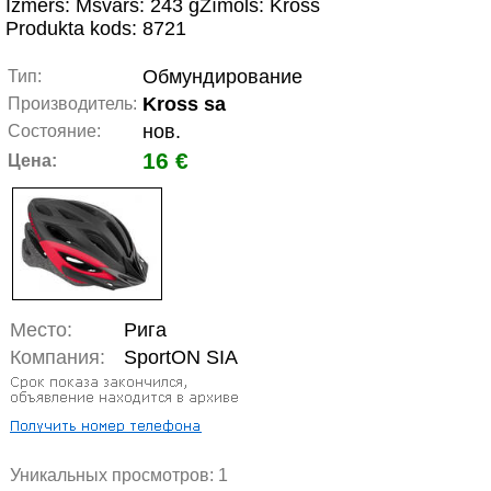
Izmērs: Msvars: 243 gZīmols: Kross
Produkta kods: 8721
Обмундирование
Тип:
Kross sa
Производитель:
нов.
Состояние:
16 €
Цена:
Место:
Рига
Компания:
SportON SIA
Уникальных просмотров:
1