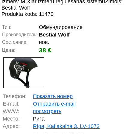
Izmērs: M-Xlar izmēru regulēšanas sistēmuZīmols:
Bestial Wolf
Produkta kods: 11470
Обмундирование
Тип:
Bestial Wolf
Производитель:
нов.
Состояние:
38 €
Цена:
Телефон:
Показать номер
E-mail:
Отправить e-mail
WWW:
посмотреть
Место:
Рига
Адрес:
Rīga, Katlakalna 3, LV-1073