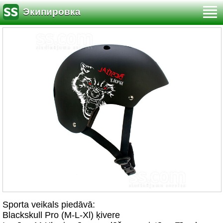
Экипировка
Sporta veikals piedāvā:
Blackskull Pro (M-L-Xl) ķivere