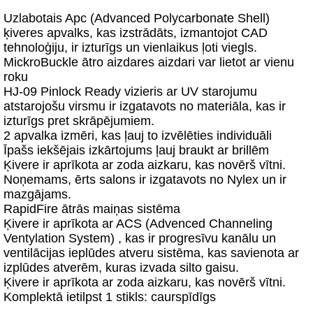
Uzlabotais Apc (Advanced Polycarbonate Shell)
ķiveres apvalks, kas izstrādāts, izmantojot CAD
tehnoloģiju, ir izturīgs un vienlaikus ļoti viegls.
MickroBuckle ātro aizdares aizdari var lietot ar vienu
roku
HJ-09 Pinlock Ready vizieris ar UV starojumu
atstarojošu virsmu ir izgatavots no materiāla, kas ir
izturīgs pret skrāpējumiem.
2 apvalka izmēri, kas ļauj to izvēlēties individuāli
Īpašs iekšējais izkārtojums ļauj braukt ar brillēm
Ķivere ir aprīkota ar zoda aizkaru, kas novērš vītni.
Noņemams, ērts salons ir izgatavots no Nylex un ir
mazgājams.
RapidFire ātrās maiņas sistēma
Ķivere ir aprīkota ar ACS (Advenced Channeling
Ventylation System) , kas ir progresīvu kanālu un
ventilācijas ieplūdes atveru sistēma, kas savienota ar
izplūdes atverēm, kuras izvada silto gaisu.
Ķivere ir aprīkota ar zoda aizkaru, kas novērš vītni.
Komplektā ietilpst 1 stikls: caurspīdīgs