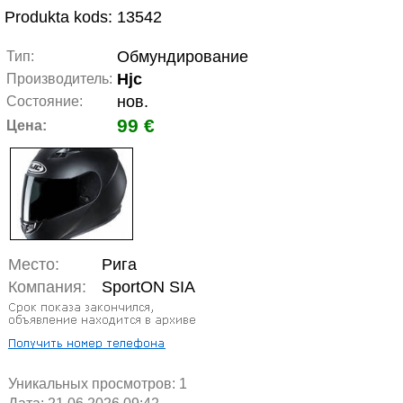
Produkta kods: 13542
Обмундирование
Тип:
Hjc
Производитель:
нов.
Состояние:
99 €
Цена:
Место:
Рига
Компания:
SportON SIA
Уникальных просмотров:
1