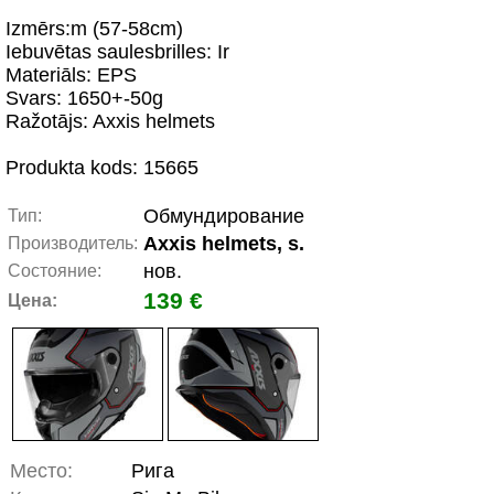
Izmērs:m (57-58cm)
Iebuvētas saulesbrilles: Ir
Materiāls: EPS
Svars: 1650+-50g
Ražotājs: Axxis helmets
Produkta kods: 15665
Обмундирование
Тип:
Axxis helmets, s.
Производитель:
нов.
Состояние:
139 €
Цена:
Место:
Рига