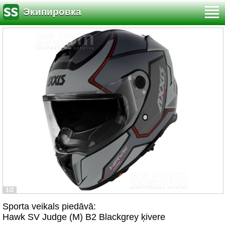
Экипировка
1/2
Sporta veikals piedāvā:
Hawk SV Judge (M) B2 Blackgrey ķivere