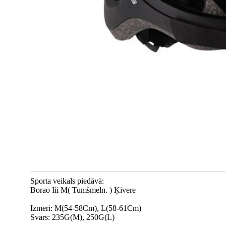
Sporta veikals piedāvā:
Borao Iii M( Tumšmeln. ) Ķivere
Izmēri: M(54-58Cm), L(58-61Cm)
Svars: 235G(M), 250G(L)