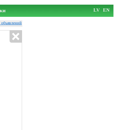
ки
LV
EN
у объявлений