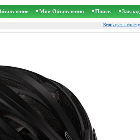
Объявление
Мои Объявления
Поиск
Заклад
Вернуться к списк