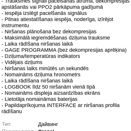
- Trauksmes signāli pacelšanās ātruma, dekompresijas
apstāšanās vai PPO2 pārkāpuma gadījumā
- Iespēja izslēgt pacelšanās signālus
- Pilnas atiestatīšanas iespēja, noderīga, izīrējot
instrumentu
- Niršanas plānošana bez dekompresijas
- Maksimālā iegremdēšanas dziļuma trauksme
- Laika rādīšana niršanas laikā
- GAGE PROGRAMMA (bez dekompresijas aprēķina)
- Dziļuma/temperatūras indikators
- Vidējais dziļums
- Niršanas laiks minūtēs un sekundēs
- Nomaināms dziļuma hronometrs
- Laika rādīšana niršanas laikā
- LOGBOOK līdz 50 niršanām vienā tipā
- Nomaināms displeja aizsardzības ekrāns
- Lietotāja nomaināmas baterijas
- Papildaprīkojuma INTERFACE ar niršanas profila
rādīšanu
Дайвинг
Тип: