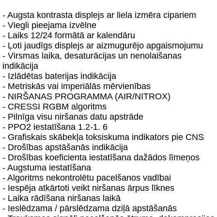
- Augsta kontrasta displejs ar liela izmēra cipariem
- Viegli pieejama izvēlne
- Laiks 12/24 formātā ar kalendāru
- Ļoti jaudīgs displejs ar aizmugurējo apgaismojumu
- Virsmas laika, desaturācijas un nenolaišanas
indikācija
- Izlādētas baterijas indikācija
- Metriskās vai imperiālās mērvienības
- NIRŠANAS PROGRAMMA (AIR/NITROX)
- CRESSI RGBM algoritms
- Pilnīga visu niršanas datu apstrāde
- PPO2 iestatīšana 1.2-1. 6
- Grafiskais skābekļa toksiskuma indikators pie CNS
- Drošības apstāšanās indikācija
- Drošības koeficienta iestatīšana dažādos līmeņos
- Augstuma iestatīšana
- Algoritms nekontrolētu pacelšanos vadībai
- Iespēja atkārtoti veikt niršanas ārpus līknes
- Laika rādīšana niršanas laikā
- Ieslēdzama / pārslēdzama dziļā apstāšanās