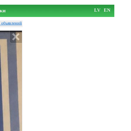
ки
LV
EN
у объявлений