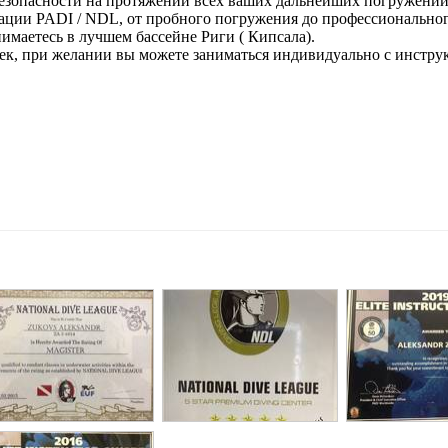
 безопасности на протяжении всех ваших дальнейших погружений
ации PADI / NDL, от пробного погружения до профессиональног
нимаетесь в лучшем бассейне Риги ( Кипсала).
век, при желании вы можете заниматься индивидуально с инстру