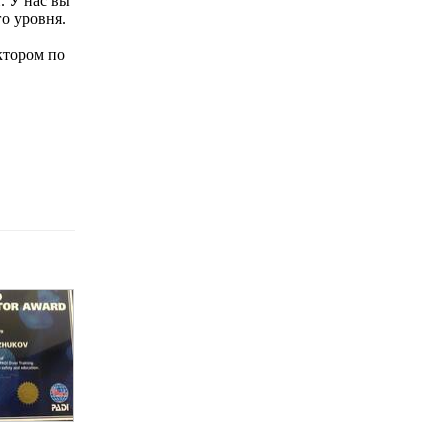
. У нас вы
о уровня.
ктором по