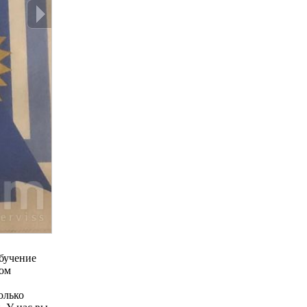
обучение
ном
олько