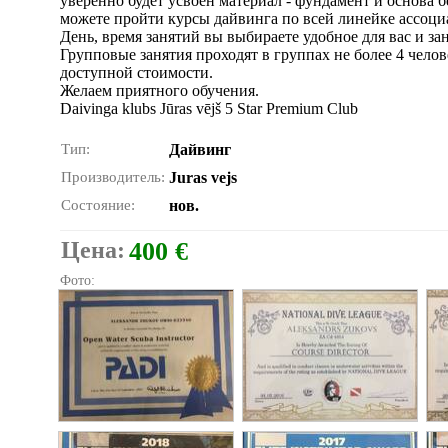
уверенно будет усвоен материал - фундамент и основа
можете пройти курсы дайвинга по всей линейке ассоци
День, время занятий вы выбираете удобное для вас и за
Групповые занятия проходят в группах не более 4 чело
доступной стоимости.
Желаем приятного обучения.
Daivinga klubs Jūras vējš 5 Star Premium Club
Тип:
Дайвинг
Производитель:
Juras vejs
Состояние:
нов.
Цена:
400 €
Фото: