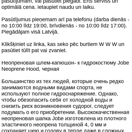
pasūtījumam, vai pasūtiet piegādi. Ērts serviss un
optimālā cena. Ietaupiet naudu un laiku.
Pasūtījumus pieņemam arī pa telefonu (darba dienās -
no 10:00 līdz 19:00, brīvdienās - no 10:00 līdz 17:00).
Piegādājam visā Latvijā.
Klikšķiniet uz linka, kas seko pēc burtiem W W W un
pasūtiet tūlīt pat vai zvaniet.
Неопреновая шлем-капюшон- к гидрокостюму Jobe
Neoprene Hood, черная
Большинство из тех людей, которые очень редко
занимаются водными видами спорта, не
используют полное гидроснаряжение. Однако,
чтобы обезопасить себя от холодной воды и
снизить риск возникновения судорог, следует
подумать о его приобретении. Высококачественная
неопреновая шапка Jobe изготовлена из плотного
эластичного неопрена толщиной 4, 0 мм и
сохраняет шею и голову в тепле даже в сложных