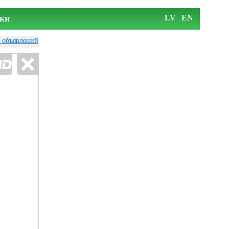
ки
LV
EN
у объявлений