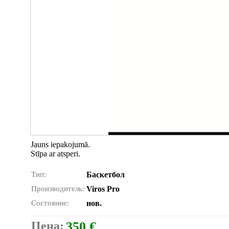
Jauns iepakojumā.
Stīpa ar atsperi.
Тип:
Баскетбол
Производитель:
Viros Pro
Состояние:
нов.
Цена:
350 €