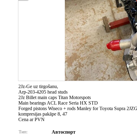
2Jz-Ge uz tirgošanu,
Arp-203-4205 head studs
2Jz Billet main caps Titan Motorspots
Main bearings ACL Race Seria HX STD
Forged pistons Wiseco + rods Manley for Toyota Supra 2JZ
kompresijas pakāpe 8, 47
Cena ar PVN
Тип:
Автоспорт