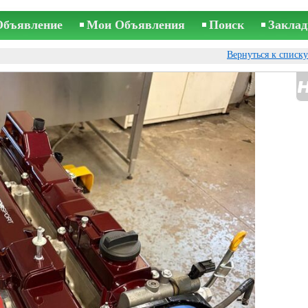
Объявление
Мои Объявления
Поиск
Заклад
Вернуться к списк