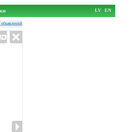
ки
LV
EN
у объявлений