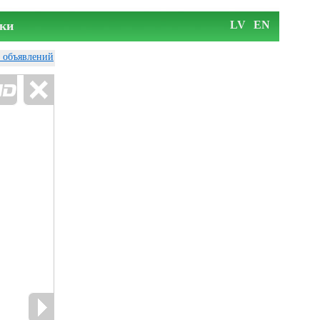
ки
LV
EN
у объявлений