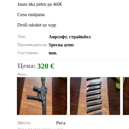
Jauns tika pirkts pa 460€
Cena runājama
Droši rakstiet uz wpp
Тип:
Аирсофт, страйкбол
Производитель:
Specna arms
Состояние:
нов.
Цена:
320 €
Фото:
Место:
Рига