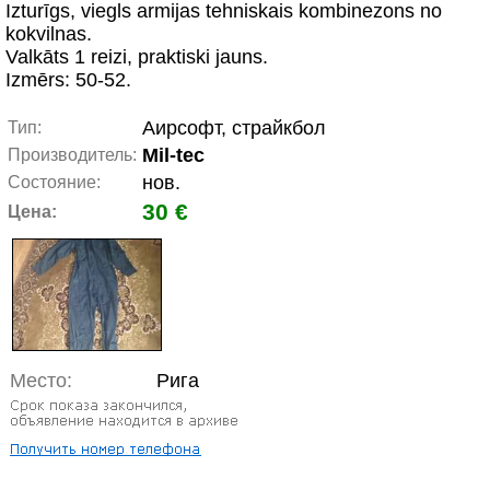
Izturīgs, viegls armijas tehniskais kombinezons no
kokvilnas.
Valkāts 1 reizi, praktiski jauns.
Izmērs: 50-52.
Аирсофт, страйкбол
Тип:
Mil-tec
Производитель:
нов.
Состояние:
30 €
Цена:
Место:
Рига