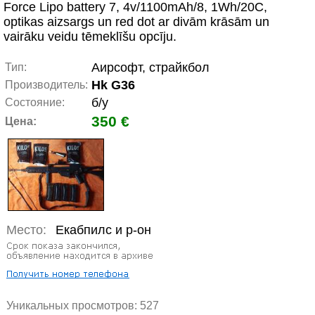
Force Lipo battery 7, 4v/1100mAh/8, 1Wh/20C,
optikas aizsargs un red dot ar divām krāsām un
vairāku veidu tēmeklīšu opcīju.
Аирсофт, страйкбол
Тип:
Hk G36
Производитель:
б/у
Состояние:
350 €
Цена:
Место:
Екабпилс и р-он
Уникальных просмотров:
527