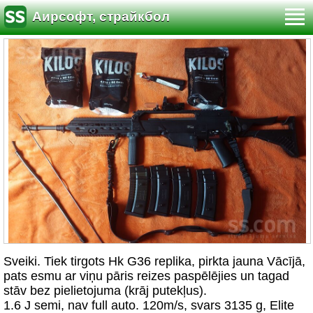
Аирсофт, страйкбол
Sveiki. Tiek tirgots Hk G36 replika, pirkta jauna Vācījā,
pats esmu ar viņu pāris reizes paspēlējies un tagad
stāv bez pielietojuma (krāj putekļus).
1.6 J semi, nav full auto. 120m/s, svars 3135 g, Elite