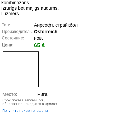
kombinezons.
Izrurigs bet majigs audums.
L izmers
Аирсофт, страйкбол
Тип:
Osterreich
Производитель:
нов.
Состояние:
65 €
Цена:
Место:
Рига