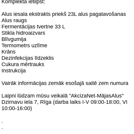
Komplektā ietilpst:
Alus iesala ekstrakts priekš 23L alus pagatavošanas
Alus raugs
Fermentācijas tvertne 33 L
Stikla hidroaizvars
Blīvgumija
Termometrs uzlīme
Krāns
Dezinfekcijas līdzeklis
Cukura mērtrauks
Instrukcija
Vairāk informācijas zemāk esošajā saitē zem numura
Laipni lūdzam mūsu veikalā "AkcizaNet-MājasAlus"
Dzirnavu iela 7, Rīga (darba laiks I-V 09:00-18:00, VI
10:00-16:00)
.
.