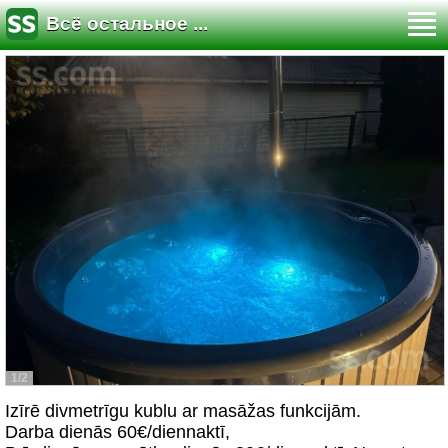
Всё остальное ...
1/2
Izīrē divmetrīgu kublu ar masāžas funkcijām.
Darba dienās 60€/diennaktī,