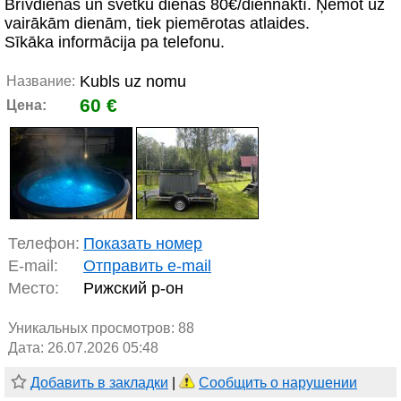
Brīvdienās un svētku dienās 80€/diennaktī. Ņemot uz
vairākām dienām, tiek piemērotas atlaides.
Sīkāka informācija pa telefonu.
Kubls uz nomu
Название:
60 €
Цена:
Телефон:
Показать номер
E-mail:
Отправить e-mail
Место:
Рижский р-он
Уникальных просмотров:
88
Дата: 26.07.2026 05:48
Добавить в закладки
|
Сообщить о нарушении