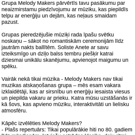
Grupa Melody Makers pārvērtīs tavu pasākumu par
neaizmirstamu piedzīvojumu ar mūziku, kas piepildīs
telpu ar enerģiju un dejām, kas neļaus smaidam
pazust.
Grupas pieredzējušie mūziķi rada īpašu svētku
noskaņu – sākot no romantiskām ceremonijām līdz
jautrām nakts ballītēm. Soliste Anete ar savu
izteiksmīgo un dziļo balss tembru piešķir katrai
dziesmai unikālu skanējumu, apvienojot maigumu un
spēku.
Vairāk nekā tikai mūzika - Melody Makers nav tikai
muzikas atskaņošanas grupa – mēs esam vakara
izklaidētāji, kas ar sirsnību un enerģiju iesaista viesus
un piepilda vakaru ar prieku. Katra mūsu uzstāšanās ir
kā šovs, kas apvieno mūziku, interaktivitāti un lielisku
atmosfēru.
Kāpēc izvēlēties Melody Makers?
- Plašs repertuārs: Tikai populārākie hiti no 80. gadiem