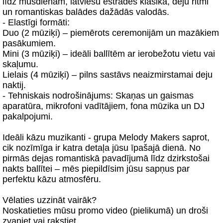
līdz mūsdienām, latviešu estrādes klasika, deju ritmi
un romantiskas balādes dažādās valodās.
- Elastīgi formāti:
Duo (2 mūziķi) – piemērots ceremonijām un mazākiem
pasākumiem.
Mini (3 mūziķi) – ideāli ballītēm ar ierobežotu vietu vai
skaļumu.
Lielais (4 mūziķi) – pilns sastāvs neaizmirstamai deju
naktij.
- Tehniskais nodrošinājums: Skaņas un gaismas
aparatūra, mikrofoni vadītājiem, fona mūzika un DJ
pakalpojumi.
Ideāli kāzu muzikanti - grupa Melody Makers saprot,
cik nozīmīga ir katra detaļa jūsu īpašajā dienā. No
pirmās dejas romantiskā pavadījumā līdz dzirkstošai
nakts ballītei – mēs piepildīsim jūsu sapņus par
perfektu kāzu atmosfēru.
Vēlaties uzzināt vairāk?
Noskatieties mūsu promo video (pielikumā) un droši
zvaniet vai rakstiet.