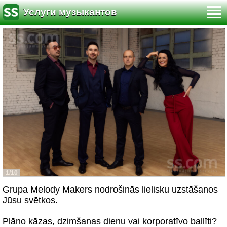
Услуги музыкантов
1/10
Grupa Melody Makers nodrošinās lielisku uzstāšanos
Jūsu svētkos.
Plāno kāzas, dzimšanas dienu vai korporatīvo ballīti?