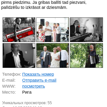
pirms piedzimu. Ja gribas ballīti tad piezvani,
palīdzēšu to izkrāsot ar dziesmām.
Телефон:
Показать номер
E-mail:
Отправить e-mail
WWW:
посмотреть
Место:
Рига
Уникальных просмотров:
55