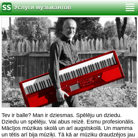
Услуги музыкантов
1/6
Tev ir balle? Man ir dziesmas. Spēlēju un dziedu.
Dziedu un spēlēju. Vai abus reizē. Esmu profesionālis.
Mācījos mūzikas skolā un arī augstskolā. Un mamma
un tētis arī bija mūziķi. Tā kā ar mūziku draudzējos jau