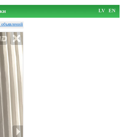
ки
LV
EN
у объявлений