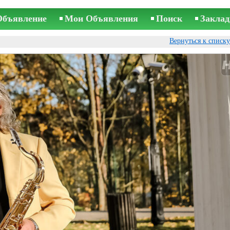
Объявление
Мои Объявления
Поиск
Заклад
Вернуться к списк