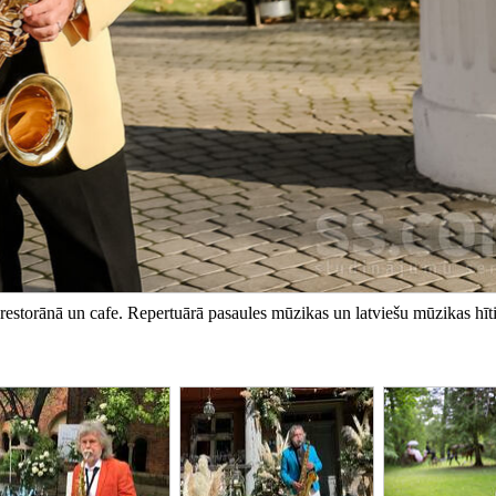
restorānā un cafe. Repertuārā pasaules mūzikas un latviešu mūzikas hīti