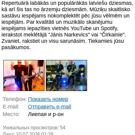
Repertuārā labākās un populārākās latviešu dziesmas,
kā arī šis tas no ārzemju dziesmām. Mūziķu skaitlisko
sastāvu iespējams nokomplektēt pēc jūsu vēlmēm un
iespējām. Par kvalitāti un muzikālo skanējumu
iespējams iepazīties vietnēs YouTube un Spotify,
ierakstot meklētājā "Jānis Narkevics" vai "Čirkainie".
Zvaniet, rakstiet un visu sarunāsim. Tiekamies jūsu
pasākumos.
Телефон:
Показать номер
E-mail:
Отправить e-mail
Место:
Лиепая и р-он
Уникальных просмотров:
54
Дата: 10.07.2026 01:28