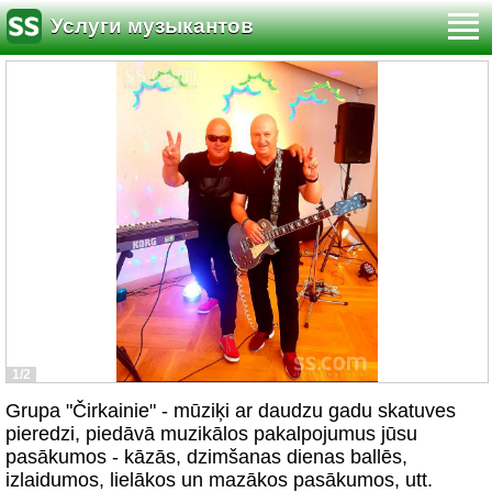
Услуги музыкантов
1/2
Grupa "Čirkainie" - mūziķi ar daudzu gadu skatuves
pieredzi, piedāvā muzikālos pakalpojumus jūsu
pasākumos - kāzās, dzimšanas dienas ballēs,
izlaidumos, lielākos un mazākos pasākumos, utt.