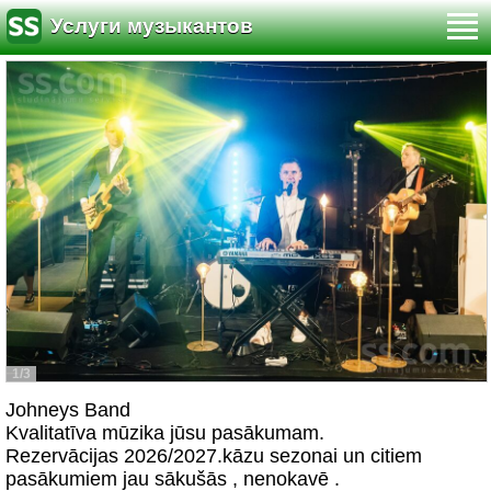
Услуги музыкантов
1/3
Johneys Band
Kvalitatīva mūzika jūsu pasākumam.
Rezervācijas 2026/2027.kāzu sezonai un citiem
pasākumiem jau sākušās , nenokavē .