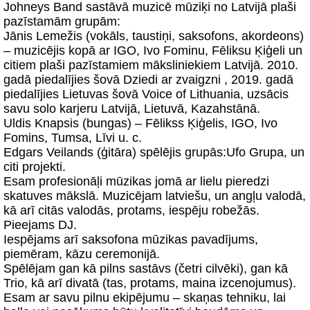
Johneys Band sastāvā muzicē mūziķi no Latvijā plaši
pazīstamām grupām:
Jānis Lemežis (vokāls, taustiņi, saksofons, akordeons)
– muzicējis kopā ar IGO, Ivo Fominu, Fēliksu Ķiģeli un
citiem plaši pazīstamiem māksliniekiem Latvijā. 2010.
gadā piedalījies šovā Dziedi ar zvaigzni , 2019. gadā
piedalījies Lietuvas šovā Voice of Lithuania, uzsācis
savu solo karjeru Latvijā, Lietuvā, Kazahstānā.
Uldis Knapsis (bungas) – Fēlikss Ķiģelis, IGO, Ivo
Fomins, Tumsa, Līvi u. c.
Edgars Veilands (ģitāra) spēlējis grupās:Ufo Grupa, un
citi projekti.
Esam profesionāļi mūzikas jomā ar lielu pieredzi
skatuves mākslā. Muzicējam latviešu, un angļu valodā,
kā arī citās valodās, protams, iespēju robežās.
Pieejams DJ.
Iespējams arī saksofona mūzikas pavadījums,
piemēram, kāzu ceremonijā.
Spēlējam gan kā pilns sastāvs (četri cilvēki), gan kā
Trio, kā arī divatā (tas, protams, maina izcenojumus).
Esam ar savu pilnu ekipējumu – skaņas tehniku, lai