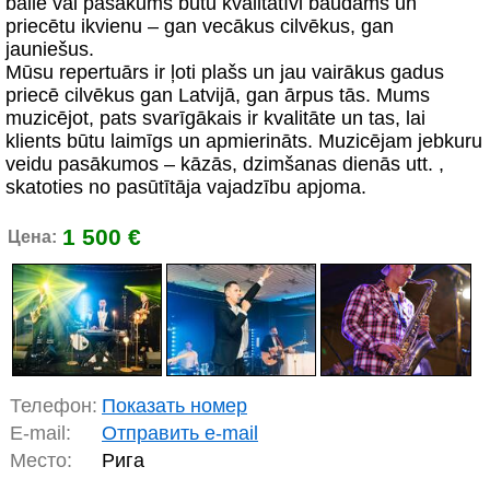
balle vai pasākums būtu kvalitatīvi baudāms un
priecētu ikvienu – gan vecākus cilvēkus, gan
jauniešus.
Mūsu repertuārs ir ļoti plašs un jau vairākus gadus
priecē cilvēkus gan Latvijā, gan ārpus tās. Mums
muzicējot, pats svarīgākais ir kvalitāte un tas, lai
klients būtu laimīgs un apmierināts. Muzicējam jebkuru
veidu pasākumos – kāzās, dzimšanas dienās utt. ,
skatoties no pasūtītāja vajadzību apjoma.
1 500 €
Цена:
Телефон:
Показать номер
E-mail:
Отправить e-mail
Место:
Рига