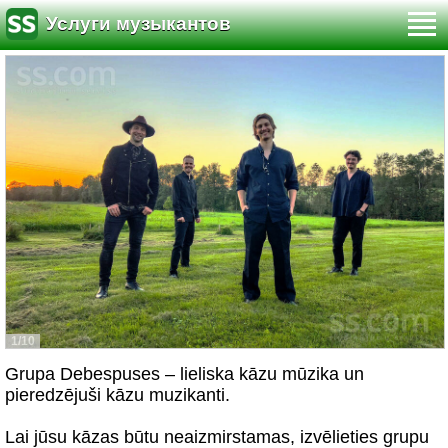
Услуги музыкантов
1/10
Grupa Debespuses – lieliska kāzu mūzika un
pieredzējuši kāzu muzikanti.
Lai jūsu kāzas būtu neaizmirstamas, izvēlieties grupu