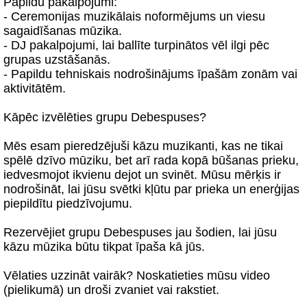
Papildu pakalpojumi:
- Ceremonijas muzikālais noformējums un viesu
sagaidīšanas mūzika.
- DJ pakalpojumi, lai ballīte turpinātos vēl ilgi pēc
grupas uzstāšanās.
- Papildu tehniskais nodrošinājums īpašām zonām vai
aktivitātēm.
Kāpēc izvēlēties grupu Debespuses?
Mēs esam pieredzējuši kāzu muzikanti, kas ne tikai
spēlē dzīvo mūziku, bet arī rada kopā būšanas prieku,
iedvesmojot ikvienu dejot un svinēt. Mūsu mērķis ir
nodrošināt, lai jūsu svētki kļūtu par prieka un enerģijas
piepildītu piedzīvojumu.
Rezervējiet grupu Debespuses jau šodien, lai jūsu
kāzu mūzika būtu tikpat īpaša kā jūs.
Vēlaties uzzināt vairāk? Noskatieties mūsu video
(pielikumā) un droši zvaniet vai rakstiet.