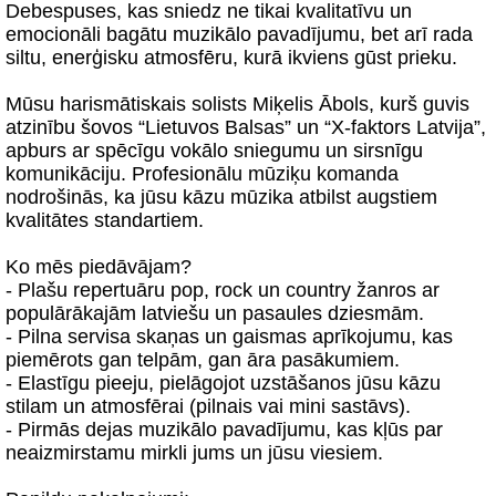
Debespuses, kas sniedz ne tikai kvalitatīvu un
emocionāli bagātu muzikālo pavadījumu, bet arī rada
siltu, enerģisku atmosfēru, kurā ikviens gūst prieku.
Mūsu harismātiskais solists Miķelis Ābols, kurš guvis
atzinību šovos “Lietuvos Balsas” un “X-faktors Latvija”,
apburs ar spēcīgu vokālo sniegumu un sirsnīgu
komunikāciju. Profesionālu mūziķu komanda
nodrošinās, ka jūsu kāzu mūzika atbilst augstiem
kvalitātes standartiem.
Ko mēs piedāvājam?
- Plašu repertuāru pop, rock un country žanros ar
populārākajām latviešu un pasaules dziesmām.
- Pilna servisa skaņas un gaismas aprīkojumu, kas
piemērots gan telpām, gan āra pasākumiem.
- Elastīgu pieeju, pielāgojot uzstāšanos jūsu kāzu
stilam un atmosfērai (pilnais vai mini sastāvs).
- Pirmās dejas muzikālo pavadījumu, kas kļūs par
neaizmirstamu mirkli jums un jūsu viesiem.