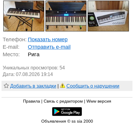
Телефон:
Показать номер
E-mail:
Отправить e-mail
Место:
Рига
Уникальных просмотров:
54
Дата: 07.08.2026 19:14
Добавить в закладки
|
Сообщить о нарушении
Правила
|
Связь с редактором
|
Www версия
Объявления © ss sia 2000