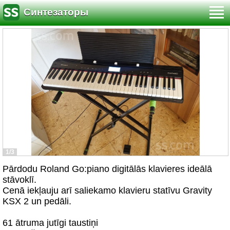
Синтезаторы
1/3
Pārdodu Roland Go:piano digitālās klavieres ideālā
stāvoklī.
Cenā iekļauju arī saliekamo klavieru statīvu Gravity
KSX 2 un pedāli.
61 ātruma jutīgi taustiņi