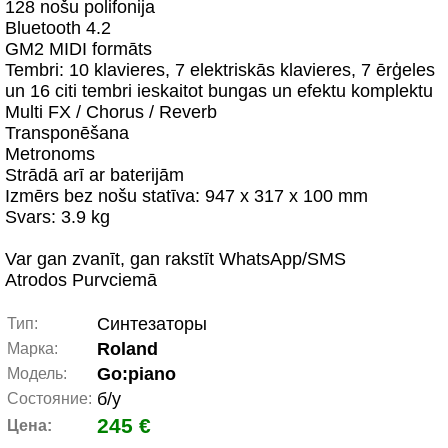
128 nošu polifonija
Bluetooth 4.2
GM2 MIDI formāts
Tembri: 10 klavieres, 7 elektriskās klavieres, 7 ērģeles
un 16 citi tembri ieskaitot bungas un efektu komplektu
Multi FX / Chorus / Reverb
Transponēšana
Metronoms
Strādā arī ar baterijām
Izmērs bez nošu statīva: 947 x 317 x 100 mm
Svars: 3.9 kg
Var gan zvanīt, gan rakstīt WhatsApp/SMS
Atrodos Purvciemā
Синтезаторы
Тип:
Roland
Марка:
Go:piano
Модель:
б/у
Состояние:
245 €
Цена: