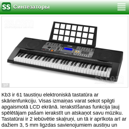
Синтезаторы
1/7
Kb3 ir 61 taustiņu elektroniskā tastatūra ar
skārienfunkciju. Visas izmaiņas varat sekot spilgti
apgaismotā LCD ekrānā. Ierakstīšanas funkcija ļauj
spēlētājam pašam ierakstīt un atskaņot savu mūziku.
Tastatūrai ir 2 iebūvētie skaļruņi, un tā ir aprīkota arī ar
dažiem 3, 5 mm ligzdas savienojumiem austiņu un