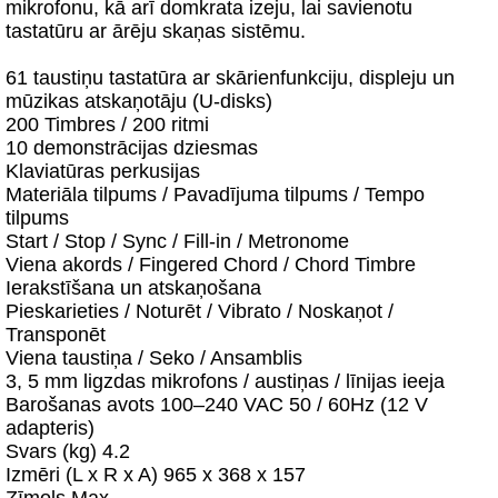
mikrofonu, kā arī domkrata izeju, lai savienotu
tastatūru ar ārēju skaņas sistēmu.
61 taustiņu tastatūra ar skārienfunkciju, displeju un
mūzikas atskaņotāju (U-disks)
200 Timbres / 200 ritmi
10 demonstrācijas dziesmas
Klaviatūras perkusijas
Materiāla tilpums / Pavadījuma tilpums / Tempo
tilpums
Start / Stop / Sync / Fill-in / Metronome
Viena akords / Fingered Chord / Chord Timbre
Ierakstīšana un atskaņošana
Pieskarieties / Noturēt / Vibrato / Noskaņot /
Transponēt
Viena taustiņa / Seko / Ansamblis
3, 5 mm ligzdas mikrofons / austiņas / līnijas ieeja
Barošanas avots 100–240 VAC 50 / 60Hz (12 V
adapteris)
Svars (kg) 4.2
Izmēri (L x R x A) 965 x 368 x 157