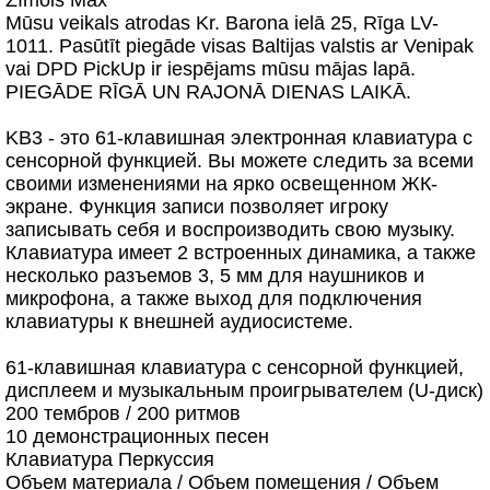
Zīmols Max
Mūsu veikals atrodas Kr. Barona ielā 25, Rīga LV-
1011. Pasūtīt piegāde visas Baltijas valstis ar Venipak
vai DPD PickUp ir iespējams mūsu mājas lapā.
PIEGĀDE RĪGĀ UN RAJONĀ DIENAS LAIKĀ.
KB3 - это 61-клавишная электронная клавиатура с
сенсорной функцией. Вы можете следить за всеми
своими изменениями на ярко освещенном ЖК-
экране. Функция записи позволяет игроку
записывать себя и воспроизводить свою музыку.
Клавиатура имеет 2 встроенных динамика, а также
несколько разъемов 3, 5 мм для наушников и
микрофона, а также выход для подключения
клавиатуры к внешней аудиосистеме.
61-клавишная клавиатура с сенсорной функцией,
дисплеем и музыкальным проигрывателем (U-диск)
200 тембров / 200 ритмов
10 демонстрационных песен
Клавиатура Перкуссия
Объем материала / Объем помещения / Объем