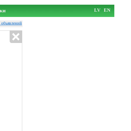
ки
LV
EN
у объявлений