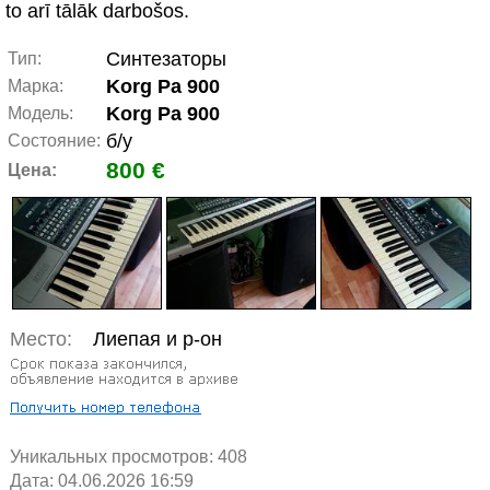
to arī tālāk darbošos.
Синтезаторы
Тип:
Korg Pa 900
Марка:
Korg Pa 900
Модель:
б/у
Состояние:
800 €
Цена:
Место:
Лиепая и р-он
Уникальных просмотров:
408
Дата: 04.06.2026 16:59