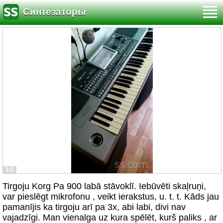
Синтезаторы
1/3
Tirgoju Korg Pa 900 labā stāvoklī. Iebūvēti skaļruņi,
var pieslēgt mikrofonu , veikt ierakstus, u. t. t. Kāds jau
pamanījis ka tirgoju arī pa 3x, abi labi, divi nav
vajadzīgi. Man vienalga uz kura spēlēt, kurš paliks , ar