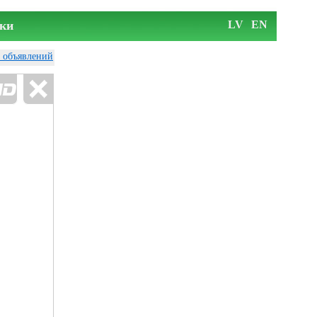
ки
LV
EN
у объявлений