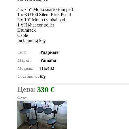
4 x 7.5" Mono snare / tom pad
1 x KU100 Silent Kick Pedal
3 x 10" Mono cymbal pad
1 x Hi-hat controller
Drumrack
Cable
Incl. tuning key
Тип:
Ударные
Марка:
Yamaha
Модель:
Dtx402
Состояние:
б/у
Цена:
330 €
Фото: