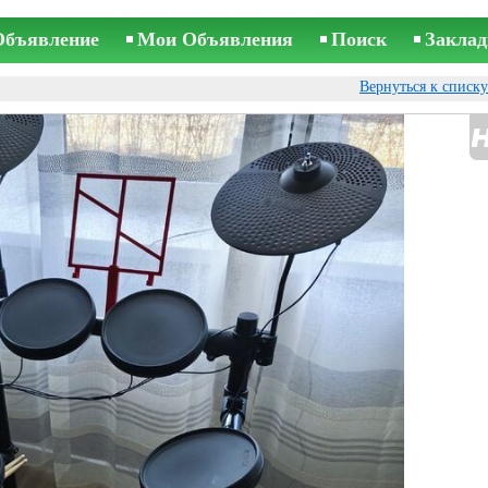
Объявление
Мои Объявления
Поиск
Заклад
Вернуться к списк