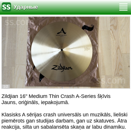
Ударные
1/2
Zildjian 16" Medium Thin Crash A-Series šķīvis
Jauns, oriģināls, iepakojumā.
Klasisks A sērijas crash universāls un muzikāls, lieliski
piemērots gan studijas darbam, gan uz skatuves. Ātra
reakcija, silta un sabalansēta skaņa ar labu dinamiku.