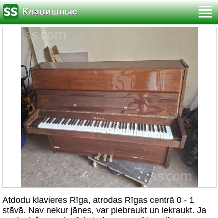
Клавишные
Atdodu klavieres Rīga, atrodas Rīgas centrā 0 - 1
stāvā. Nav nekur jānes, var piebraukt un iekraukt. Ja