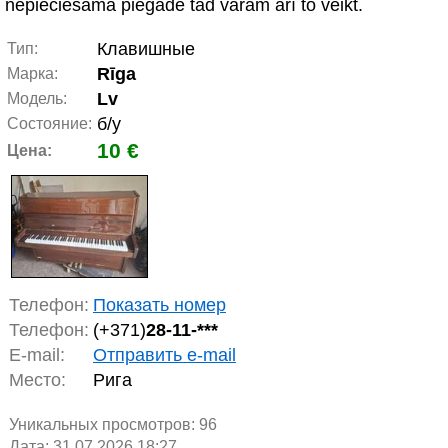
nepieciešama piegāde tad varam arī to veikt.
Клавишные
Тип:
Rīga
Марка:
Lv
Модель:
б/у
Состояние:
10 €
Цена:
Телефон:
Показать номер
Телефон:
(+371)
28-11-***
E-mail:
Отправить e-mail
Место:
Рига
Уникальных просмотров:
96
Дата: 31.07.2026 18:27