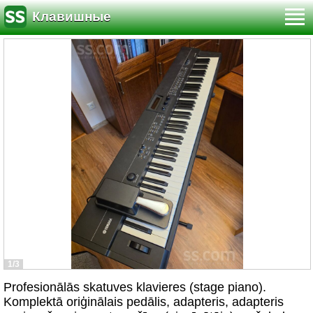
Клавишные
1/3
Profesionālās skatuves klavieres (stage piano).
Komplektā oriģinālais pedālis, adapteris, adapteris