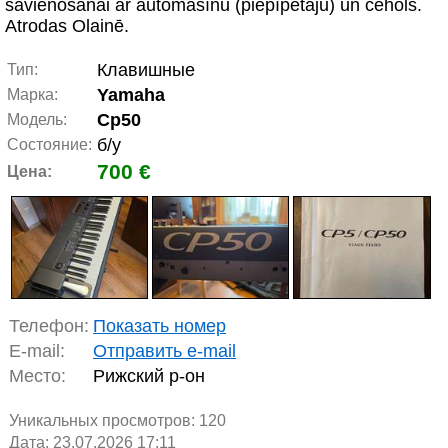
savienošanai ar automašīnu (piepīpētāju) un čehols.
Atrodas Olainē.
Клавишные
Тип:
Yamaha
Марка:
Cp50
Модель:
б/у
Состояние:
700 €
Цена:
Телефон:
Показать номер
E-mail:
Отправить e-mail
Место:
Рижский р-он
Уникальных просмотров:
120
Дата: 23.07.2026 17:11