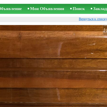
Объявление
Мои Объявления
Поиск
Заклад
Вернуться к списк