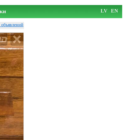
ки
LV
EN
у объявлений