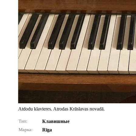
Atdodu klavieres. Atrodas Krāslavas novadā.
Тип:
Клавишные
Марка:
Rīga