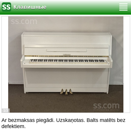
Клавишные
1/3
Ar bezmaksas piegādi. Uzskaņotas. Balts matēts bez
defektiem.