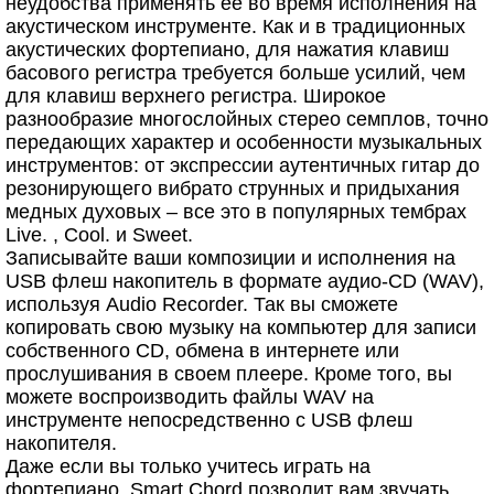
неудобства применять ее во время исполнения на
акустическом инструменте. Как и в традиционных
акустических фортепиано, для нажатия клавиш
басового регистра требуется больше усилий, чем
для клавиш верхнего регистра. Широкое
разнообразие многослойных стерео семплов, точно
передающих характер и особенности музыкальных
инструментов: от экспрессии аутентичных гитар до
резонирующего вибрато струнных и придыхания
медных духовых – все это в популярных тембрах
Live. , Cool. и Sweet.
Записывайте ваши композиции и исполнения на
USB флеш накопитель в формате аудио-CD (WAV),
используя Audio Recorder. Так вы сможете
копировать свою музыку на компьютер для записи
собственного CD, обмена в интернете или
прослушивания в своем плеере. Кроме того, вы
можете воспроизводить файлы WAV на
инструменте непосредственно с USB флеш
накопителя.
Даже если вы только учитесь играть на
фортепиано, Smart Chord позволит вам звучать