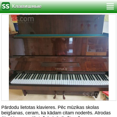
Клавишные
Pārdodu lietotas klavieres. Pēc mūzikas skolas
beigšanas, ceram, ka kādam citam noderēs. Atrodas