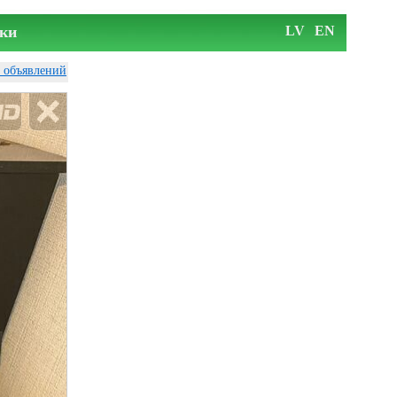
ки
LV
EN
у объявлений